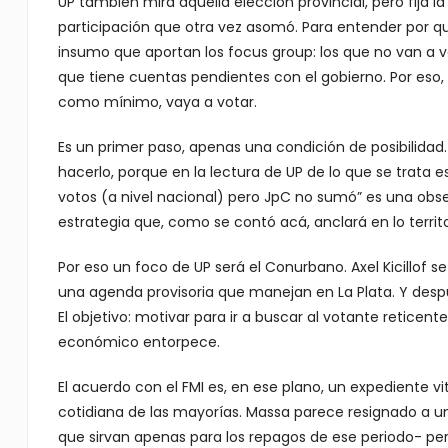
UP también mira aquella elección provincial, pero fija la
participación que otra vez asomó. Para entender por qu
insumo que aportan los focus group: los que no van a vo
que tiene cuentas pendientes con el gobierno. Por eso, e
como mínimo, vaya a votar.
Es un primer paso, apenas una condición de posibilidad.
hacerlo, porque en la lectura de UP de lo que se trata 
votos (a nivel nacional) pero JpC no sumó” es una obs
estrategia que, como se contó acá, anclará en lo territor
Por eso un foco de UP será el Conurbano. Axel Kicillof
una agenda provisoria que manejan en La Plata. Y desp
El objetivo: motivar para ir a buscar al votante reticen
económico entorpece.
El acuerdo con el FMI es, en ese plano, un expediente vi
cotidiana de las mayorías. Massa parece resignado a u
que sirvan apenas para los repagos de ese periodo- pero