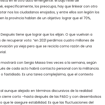
 vista en el otro dato emergente: el bajo nivel de
é, específicamente, los preocupa, hay que linkear con otro
tar nos los ciudadanos enojados, y entre ellos son legión los
n la provincia hablan de un objetivo: lograr que el 70%,
 Después tiene que lograr que los elijan. O que vuelvan a
es de recuperar voto: “en 2021 perdimos cuatro millones de
ervación ya vieja pero que se recicla como razón de una
ial.
 se mostrará con Sergio Massa tres veces a la semana, según
ués de cada acto habrá contacto personal con la militancia.
te o fastidiado. Es una tarea complejísima, que el contexto
tal aunque alejado en términos discursivos de la realidad
n cierre corto –hasta después de las PASO y con desembolsos
 que le asegure estabilidad. Es que las fluctuaciones del