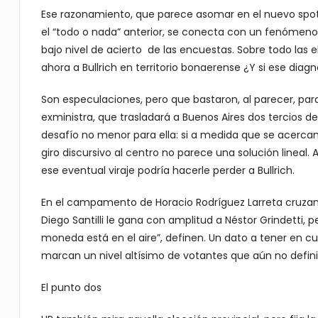
Ese razonamiento, que parece asomar en el nuevo sp
el “todo o nada” anterior, se conecta con un fenómeno 
bajo nivel de acierto de las encuestas. Sobre todo las 
ahora a Bullrich en territorio bonaerense ¿Y si ese dia
Son especulaciones, pero que bastaron, al parecer, para
exministra, que trasladará a Buenos Aires dos tercios d
desafío no menor para ella: si a medida que se acercan 
giro discursivo al centro no parece una solución lineal. A
ese eventual viraje podría hacerle perder a Bullrich.
En el campamento de Horacio Rodríguez Larreta cruzan
Diego Santilli le gana con amplitud a Néstor Grindetti, 
moneda está en el aire”, definen. Un dato a tener en c
marcan un nivel altísimo de votantes que aún no defini
El punto dos