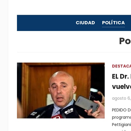
CIUDAD
POLÍTICA
Po
DESTAC
EL Dr.
vuelv
agosto 6
PEDIDO D
programa
Pettigian