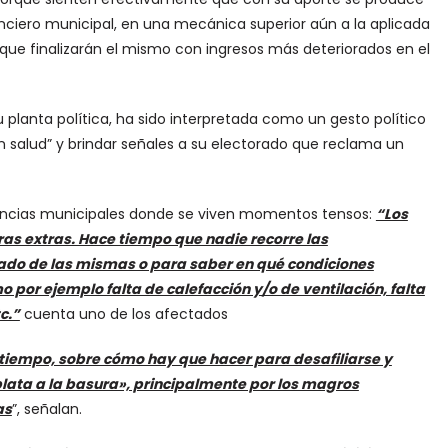
anciero municipal, en una mecánica superior aún a la aplicada
 que finalizarán el mismo con ingresos más deteriorados en el
u planta política, ha sido interpretada como un gesto político
salud” y brindar señales a su electorado que reclama un
dencias municipales donde se viven momentos tensos:
“Los
as extras. Hace tiempo que nadie recorre las
do de las mismas o para saber en qué condiciones
por ejemplo falta de calefacción y/o de ventilación, falta
c.”
cuenta uno de los afectados
 tiempo, sobre cómo hay que hacer para desafiliarse y
plata a la basura», principalmente por los magros
as
”, señalan.