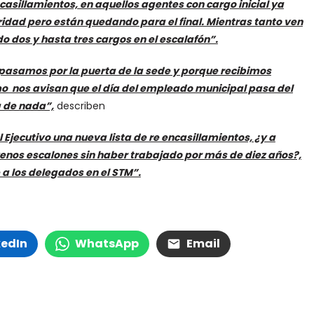
casillamientos, en aquellos agentes con cargo inicial ya
idad pero están quedando para el final. Mientras tanto ven
 dos y hasta tres cargos en el escalafón”.
 pasamos por la puerta de la sede y porque recibimos
mo nos avisan que el día del empleado municipal pasa del
a de nada”,
describen
 Ejecutivo una nueva lista de re encasillamientos, ¿y a
uenos escalones sin haber trabajado por más de diez años?,
 a los delegados en el STM”.
kedIn
WhatsApp
Email