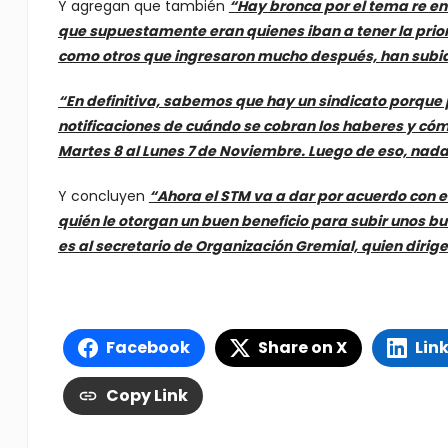
Y agregan que también
“Hay bronca por el tema re en
que supuestamente eran quienes iban a tener la prior
como otros que ingresaron mucho después, han subido
“En definitiva, sabemos que hay un sindicato porque
notificaciones de cuándo se cobran los haberes y có
Martes 8 al Lunes 7 de Noviembre. Luego de eso, nad
Y concluyen
“Ahora el STM va a dar por acuerdo con el
quién le otorgan un buen beneficio para subir unos b
es al secretario de Organización Gremial, quien dirige
Facebook
Share on X
Lin
Copy Link