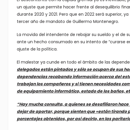
un ajuste que permite hacer frente al desequilibrio fin
durante 2020 y 2021. Pero que en 2022 será superior, ya
tercer año de mandato de Guillermo Montenegro.
La movida del intendente de rebajar su sueldo y el de s
ante un hecho consumado en su intento de “curarse en 
ajuste de la política.
El malestar ya cunde en todo el ámbito de las depen
delegados están pintados y sólo se ocupan de sus hor
dependencias recabando información acerca del esta
trabajan los compañeros y si tienen necesidades como 
de equipamiento informático, estado de los baños, et
“Hay mucha consulta, a quienes se desafiliaron hace
dejar de aportar, porque sienten que «están tirando 
porcentajes obtenidos, por así decirlo, en las paritari