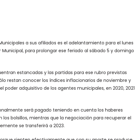
unicipales a sus afiliados es el adelantamiento para el lunes
r Municipal, para prolongar ese feriado al sábado 5 y domingo
uentran estancadas y las partidas para ese rubro previstas
sólo restan conocer los índices inflacionarios de noviembre y
el poder adquisitivo de los agentes municipales, en 2020, 2021
ionalmente será pagado teniendo en cuenta los haberes
 los bolsillos, mientras que la negociación para recuperar el
lemente se transferirá a 2023.
, porque sienten efectivamente que con su aporte se produce