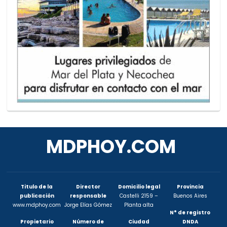
MDPHOY.COM
Titulo de la
Director
Domicilio legal
Provincia
publicación
responsable
Castelli 2159 –
Buenos Aires
www.mdphoy.com
Jorge Elías Gómez
Planta alta
N° de registro
Propietario
Número de
Ciudad
DNDA