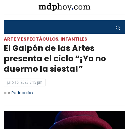
ARTE Y ESPECTÁCULOS
INFANTILES
,
El Galpón de las Artes
presenta el ciclo “¡Yo no
duermo la siesta!”
julio 15, 2023 5:15 pm
por
Redacción