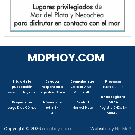
MDPHOY.COM
Titulo de la
Director
Domicilio legal
Provincia
publicación
responsable
Castelli 2159 –
Buenos Aires
www.mdphoy.com
Jorge Elías Gómez
Planta alta
N° de registro
Propietario
Número de
Ciudad
DNDA
Jorge Elías Gómez
edición
Mar del Plata
Registro DNDA Nº
6766
51014176
Copyright © 2026
mdphoy.com
.
Website by
NetMdP