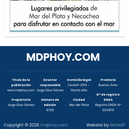
MDPHOY.COM
Titulo de la
Director
Domicilio legal
Provincia
publicación
responsable
Castelli 2159 –
Buenos Aires
www.mdphoy.com
Jorge Elías Gómez
Planta alta
N° de registro
Propietario
Número de
Ciudad
DNDA
Jorge Elías Gómez
edición
Mar del Plata
Registro DNDA Nº
6768
51014176
Copyright © 2026
mdphoy.com
.
Website by
NetMdP