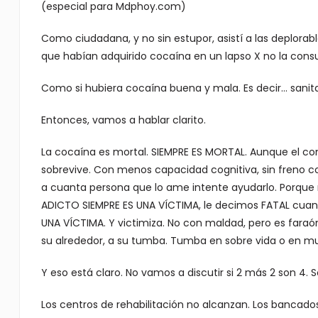
(especial para Mdphoy.com)
Como ciudadana, y no sin estupor, asistí a las deplora
que habían adquirido cocaína en un lapso X no la cons
Como si hubiera cocaína buena y mala. Es decir… sanit
Entonces, vamos a hablar clarito.
La cocaína es mortal. SIEMPRE ES MORTAL. Aunque el con
sobrevive. Con menos capacidad cognitiva, sin freno co
a cuanta persona que lo ame intente ayudarlo. Porque 
ADICTO SIEMPRE ES UNA VÍCTIMA, le decimos FATAL cuando
UNA VÍCTIMA. Y victimiza. No con maldad, pero es faraó
su alrededor, a su tumba. Tumba en sobre vida o en mu
Y eso está claro. No vamos a discutir si 2 más 2 son 4. 
Los centros de rehabilitación no alcanzan. Los bancados 