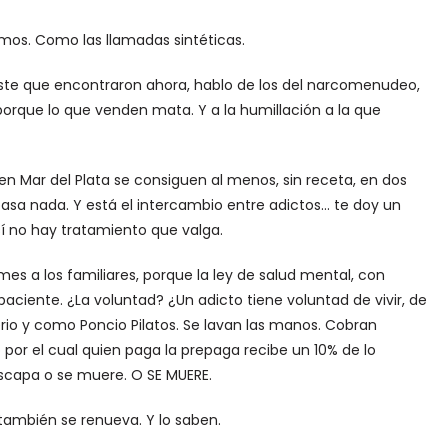
emos. Como las llamadas sintéticas.
este que encontraron ahora, hablo de los del narcomenudeo,
porque lo que venden mata. Y a la humillación a la que
n Mar del Plata se consiguen al menos, sin receta, en dos
asa nada. Y está el intercambio entre adictos… te doy un
sí no hay tratamiento que valga.
es a los familiares, porque la ley de salud mental, con
paciente. ¿La voluntad? ¿Un adicto tiene voluntad de vivir, de
erio y como Poncio Pilatos. Se lavan las manos. Cobran
 por el cual quien paga la prepaga recibe un 10% de lo
scapa o se muere. O SE MUERE.
 también se renueva. Y lo saben.