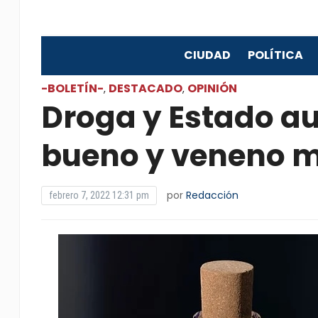
CIUDAD
POLÍTICA
-BOLETÍN-
DESTACADO
OPINIÓN
,
,
Droga y Estado a
bueno y veneno 
por
Redacción
febrero 7, 2022 12:31 pm