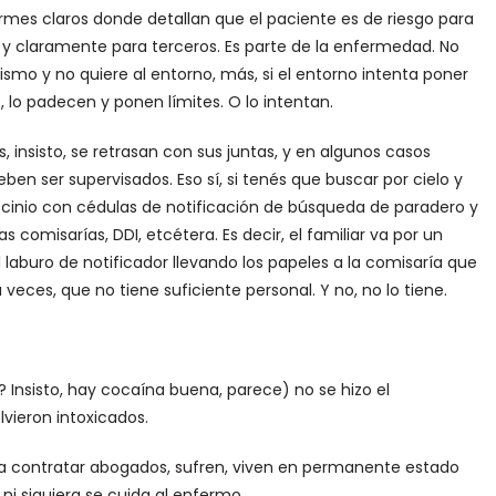
rmes claros donde detallan que el paciente es de riesgo para
sí y claramente para terceros. Es parte de la enfermedad. No
smo y no quiere al entorno, más, si el entorno intenta poner
, lo padecen y ponen límites. O lo intentan.
, insisto, se retrasan con sus juntas, y en algunos casos
ben ser supervisados. Eso sí, si tenés que buscar por cielo y
trocinio con cédulas de notificación de búsqueda de paradero y
 comisarías, DDI, etcétera. Es decir, el familiar va por un
l laburo de notificador llevando los papeles a la comisaría que
veces, que no tiene suficiente personal. Y no, no lo tiene.
 Insisto, hay cocaína buena, parece) no se hizo el
lvieron intoxicados.
ara contratar abogados, sufren, viven en permanente estado
ni siquiera se cuida al enfermo.