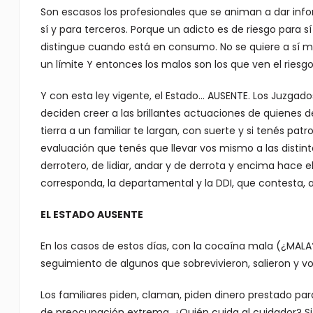
Son escasos los profesionales que se animan a dar info
sí y para terceros. Porque un adicto es de riesgo para 
distingue cuando está en consumo. No se quiere a sí mi
un límite Y entonces los malos son los que ven el riesgo
Y con esta ley vigente, el Estado… AUSENTE. Los Juzgados
deciden creer a las brillantes actuaciones de quienes de
tierra a un familiar te largan, con suerte y si tenés pa
evaluación que tenés que llevar vos mismo a las distintas
derrotero, de lidiar, andar y de derrota y encima hace e
corresponda, la departamental y la DDI, que contesta, a 
EL ESTADO AUSENTE
En los casos de estos días, con la cocaína mala (¿MALA?
seguimiento de algunos que sobrevivieron, salieron y vo
Los familiares piden, claman, piden dinero prestado p
de preocupación extrema. ¿Quién cuida al cuidador? Si 