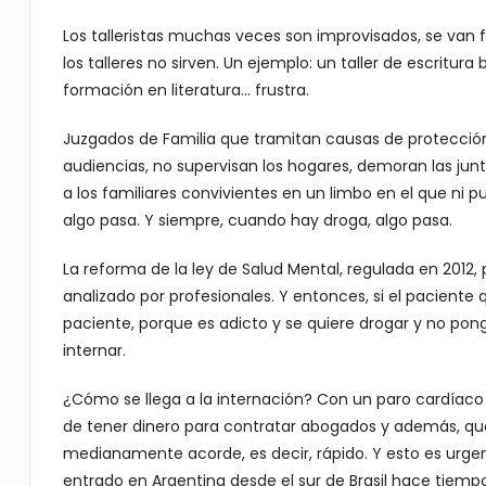
Los talleristas muchas veces son improvisados, se van
los talleres no sirven. Un ejemplo: un taller de escritu
formación en literatura… frustra.
Juzgados de Familia que tramitan causas de protecció
audiencias, no supervisan los hogares, demoran las junta
a los familiares convivientes en un limbo en el que ni p
algo pasa. Y siempre, cuando hay droga, algo pasa.
La reforma de la ley de Salud Mental, regulada en 20
analizado por profesionales. Y entonces, si el paciente q
paciente, porque es adicto y se quiere drogar y no pon
internar.
¿Cómo se llega a la internación? Con un paro cardíaco 
de tener dinero para contratar abogados y además, que
medianamente acorde, es decir, rápido. Y esto es urgent
entrado en Argentina desde el sur de Brasil hace tiempo.