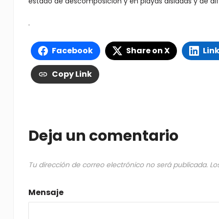
estado de descomposición y en playas aisladas y de dif
.
Facebook
Share on X
Lin
Copy Link
Deja un comentario
Tu dirección de correo electrónico no será publicada.
Lo
Mensaje