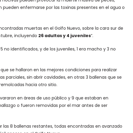
gas nocivas pueden provocar la muerte masiva de peces,
én pueden enfermarse por las toxinas presentes en el agua o
encontradas muertas en el Golfo Nuevo, sobre la cara sur de
octubre, incluyendo
26 adultas y 4 juveniles
”.
5 no identificados, y de los juveniles, 1 era macho y 3 no
s que se hallaron en las mejores condiciones para realizar
 parciales, sin abrir cavidades, en otras 3 ballenas que se
remolcadas hacia otro sitio.
e vararon en áreas de uso público y 9 que estaban en
llazgo o fueron removidas por el mar antes de ser
r las 8 ballenas restantes, todas encontradas en avanzado