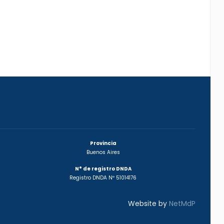
Provincia
Buenos Aires
N° de registro DNDA
Registro DNDA Nº 51014176
Website by
NetMdP