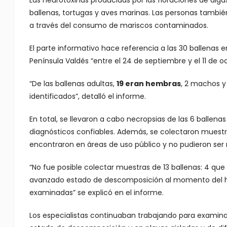
Las neurotoxinas producidas por las floraciones de al
ballenas, tortugas y aves marinas. Las personas tambi
a través del consumo de mariscos contaminados.
El parte informativo hace referencia a las 30 ballenas 
Península Valdés “entre el 24 de septiembre y el 11 de 
“De las ballenas adultas,
19 eran hembras
, 2 machos y 
identificados”, detalló el informe.
En total, se llevaron a cabo necropsias de las 6 ballena
diagnósticos confiables. Además, se colectaron muestras
encontraron en áreas de uso público y no pudieron ser 
“No fue posible colectar muestras de 13 ballenas: 4 qu
avanzado estado de descomposición al momento del ha
examinadas” se explicó en el informe.
Los especialistas continuaban trabajando para examina