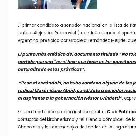
El primer candidato a senador nacional en la lista de Pat
junto a Alejandro Rabinovich) continúa siendo el apunta
Argentino, presidido por Graciela Fernández Meijide, q
El punto más enfático del documento titulado
“No tole
partido que sea”
es el foco que hace en los opositores
naturalizado estas prácticas”.
“Pese al escándalo, no hubo condena alguna de los jef
radical
Maximiliano Abad
, candidato a senador nacion
al aspirante a la gobernación
Néstor Grindetti”,
expre
En una fuerte declaración institucional, el
Club Polític
corruptas del kirchnerismo y “el silencio cómplice” de l
Chocolate y los desmanejos de fondos en la Legislatur