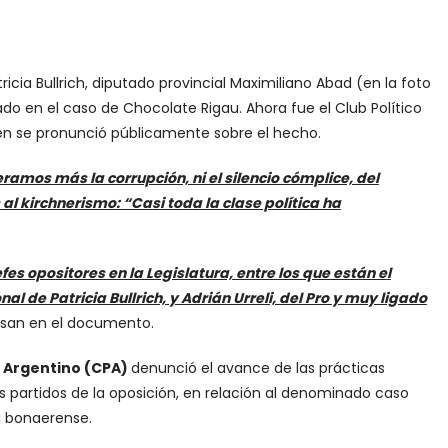
ricia Bullrich, diputado provincial Maximiliano Abad (en la foto
do en el caso de Chocolate Rigau. Ahora fue el Club Político
uien se pronunció públicamente sobre el hecho.
ramos más la corrupción, ni el silencio cómplice, del
 al kirchnerismo: “Casi toda la clase política ha
es opositores en la Legislatura, entre los que están el
al de Patricia Bullrich, y Adrián Urreli, del Pro y muy ligado
san en el documento.
o Argentino (CPA)
denunció el avance de las prácticas
os partidos de la oposición, en relación al denominado caso
a bonaerense.