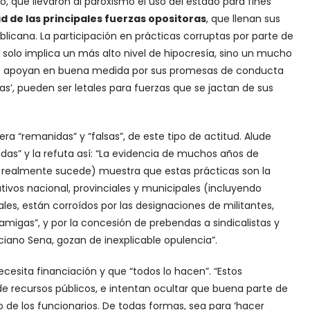
 que llevaron al paroxismo el uso del estado para fines
d de las principales fuerzas opositoras
, que llenan sus
blicana. La participación en prácticas corruptas por parte de
 solo implica un más alto nivel de hipocresía, sino un mucho
 los apoyan en buena medida por sus promesas de conducta
as’, pueden ser letales para fuerzas que se jactan de sus
ra “remanidas” y “falsas”, de este tipo de actitud. Alude
as” y la refuta así: “La evidencia de muchos años de
 realmente sucede) muestra que estas prácticas son la
cutivos nacional, provinciales y municipales (incluyendo
les, están corroídos por las designaciones de militantes,
amigas”, y por la concesión de prebendas a sindicalistas y
iano Sena, gozan de inexplicable opulencia”.
necesita financiación y que “todos lo hacen”. “Estos
e recursos públicos, e intentan ocultar que buena parte de
o de los funcionarios. De todas formas, sea para ‘hacer