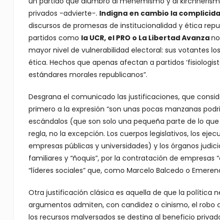
un partido que alumbró al menemismo y al kirchnerismo,
privados -advierte-.
Indigna en cambio la complicida
discursos de promesas de institucionalidad y ética repu
partidos como
la UCR, el PRO o La Libertad Avanza
no
mayor nivel de vulnerabilidad electoral: sus votantes
ética. Hechos que apenas afectan a partidos ‘fisiologist
estándares morales republicanos”.
Desgrana el comunicado las justificaciones, que conside
primero a la expresión “son unas pocas manzanas podrid
escándalos (que son solo una pequeña parte de lo que
regla, no la excepción. Los cuerpos legislativos, los eje
empresas públicas y universidades) y los órganos judicia
familiares y “ñoquis”, por la contratación de empresas “
“líderes sociales” que, como Marcelo Balcedo o Emerenc
Otra justificación clásica es aquella de que la política 
argumentos admiten, con candidez o cinismo, el robo d
los recursos malversados se destina al beneficio privad