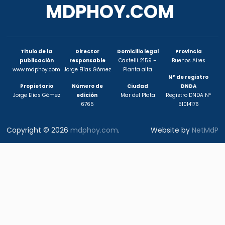
MDPHOY.COM
Titulo de la
Director
Domicilio legal
Provincia
publicación
responsable
Castelli 2159 –
Buenos Aires
www.mdphoy.com
Jorge Elías Gómez
Planta alta
N° de registro
Propietario
Número de
Ciudad
DNDA
Jorge Elías Gómez
edición
Mar del Plata
Registro DNDA Nº
6765
51014176
Copyright © 2026
mdphoy.com
.
Website by
NetMdP