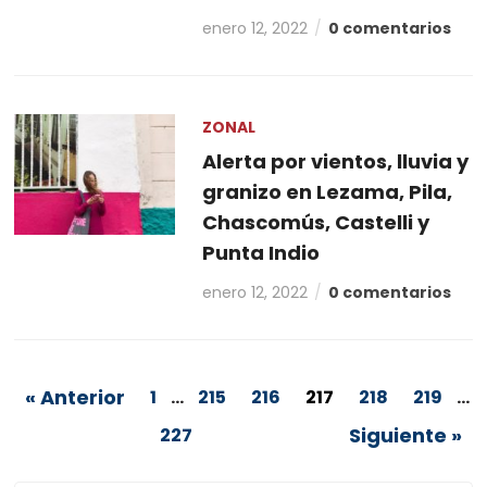
enero 12, 2022
0 comentarios
ZONAL
Alerta por vientos, lluvia y
granizo en Lezama, Pila,
Chascomús, Castelli y
Punta Indio
enero 12, 2022
0 comentarios
« Anterior
1
…
215
216
217
218
219
…
Siguiente »
227