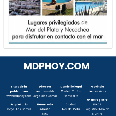
MDPHOY.COM
Titulo de la
Director
Domicilio legal
Provincia
publicación
responsable
Castelli 2159 –
Buenos Aires
www.mdphoy.com
Jorge Elías Gómez
Planta alta
N° de registro
Propietario
Número de
Ciudad
DNDA
Jorge Elías Gómez
edición
Mar del Plata
Registro DNDA Nº
6767
51014176