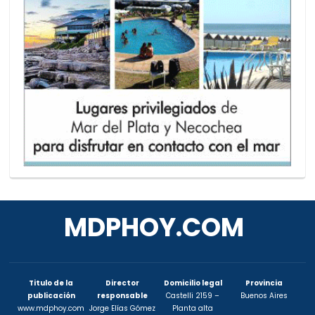
MDPHOY.COM
Titulo de la
Director
Domicilio legal
Provincia
publicación
responsable
Castelli 2159 –
Buenos Aires
www.mdphoy.com
Jorge Elías Gómez
Planta alta