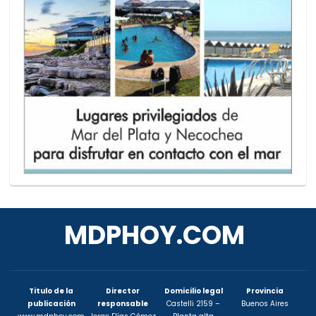
MDPHOY.COM
Titulo de la
Director
Domicilio legal
Provincia
publicación
responsable
Castelli 2159 –
Buenos Aires