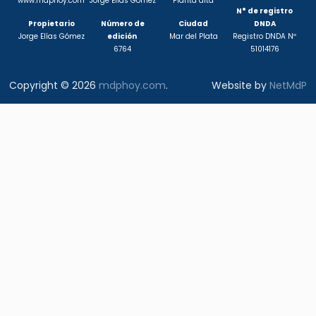
www.mdphoy.com
Jorge Elías Gómez
Planta alta
N° de registro
Propietario
Número de
Ciudad
DNDA
Jorge Elías Gómez
edición
Mar del Plata
Registro DNDA Nº
6764
51014176
Copyright © 2026
mdphoy.com
.
Website by
NetMdP