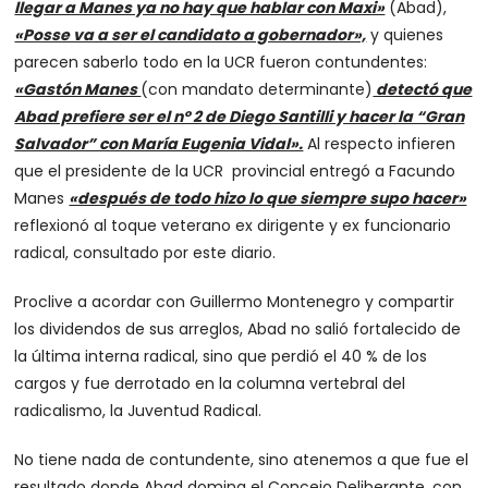
llegar a Manes ya no hay que hablar con Maxi»
(Abad),
«Posse va a ser el candidato a gobernador»,
y quienes
parecen saberlo todo en la UCR fueron contundentes:
«Gastón Manes
(con mandato determinante)
detectó que
Abad prefiere ser el nº 2 de Diego Santilli y hacer la “Gran
Salvador” con María Eugenia Vidal».
Al respecto infieren
que el presidente de la UCR provincial entregó a Facundo
Manes
«después de todo hizo lo que siempre supo hacer»
reflexionó al toque veterano ex dirigente y ex funcionario
radical, consultado por este diario.
Proclive a acordar con Guillermo Montenegro y compartir
los dividendos de sus arreglos, Abad no salió fortalecido de
la última interna radical, sino que perdió el 40 % de los
cargos y fue derrotado en la columna vertebral del
radicalismo, la Juventud Radical.
No tiene nada de contundente, sino atenemos a que fue el
resultado donde Abad domina el Concejo Deliberante, con