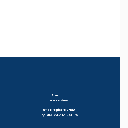
Provincia
Buenos Aires
N° de registro DNDA
Registro DNDA Nº 51014176