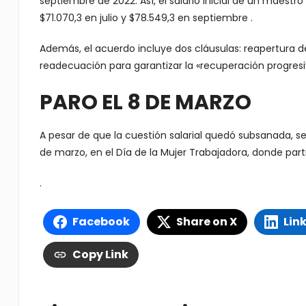
septiembre de 2022. Así, el salario inicial de un maestr
$71.070,3 en julio y $78.549,3 en septiembre
.
Además, el acuerdo incluye dos cláusulas: reapertura d
readecuación para garantizar la «recuperación progresiv
PARO EL 8 DE MARZO
A pesar de que la cuestión salarial quedó subsanada, s
de marzo, en el Día de la Mujer Trabajadora, donde part
.
Facebook
Share on X
Lin
Copy Link