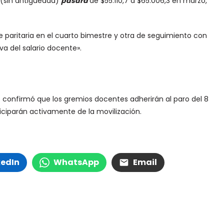
o (sin antigüedad)
pasará
de $55.110,7 a $65.006,3 en marzo,
e paritaria en el cuarto bimestre y otra de seguimiento con
a del salario docente».
e confirmó que los gremios docentes adherirán al paro del 8
iciparán activamente de la movilización.
kedIn
WhatsApp
Email