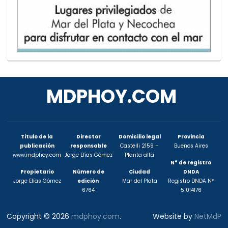
MDPHOY.COM
Titulo de la
Director
Domicilio legal
Provincia
publicación
responsable
Castelli 2159 –
Buenos Aires
www.mdphoy.com
Jorge Elías Gómez
Planta alta
N° de registro
Propietario
Número de
Ciudad
DNDA
Jorge Elías Gómez
edición
Mar del Plata
Registro DNDA Nº
6764
51014176
Copyright © 2026
mdphoy.com
.
Website by
NetMdP