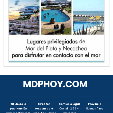
MDPHOY.COM
Titulo de la
Director
Domicilio legal
Provincia
publicación
responsable
Castelli 2159 –
Buenos Aires