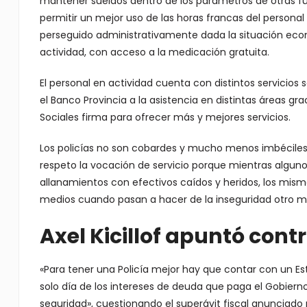
mantener sueldos dentro de los parámetros de otras fu
permitir un mejor uso de las horas francas del personal 
perseguido administrativamente dada la situación econó
actividad, con acceso a la medicación gratuita.
El personal en actividad cuenta con distintos servicio
el Banco Provincia a la asistencia en distintas áreas gr
Sociales firma para ofrecer más y mejores servicios.
Los policías no son cobardes y mucho menos imbéciles,
respeto la vocación de servicio porque mientras alguno
allanamientos con efectivos caídos y heridos, los mism
medios cuando pasan a hacer de la inseguridad otro mo
Axel Kicillof apuntó contr
«Para tener una Policía mejor hay que contar con un Es
solo día de los intereses de deuda que paga el Gobierno
seguridad», cuestionando el superávit fiscal anunciado p