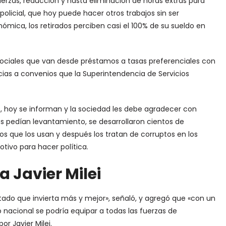
erzas, reducción y hasta eliminación de horas extras para
policial, que hoy puede hacer otros trabajos sin ser
mica, los retirados perciben casi el 100% de su sueldo en
s sociales que van desde préstamos a tasas preferenciales con
acias a convenios que la Superintendencia de Servicios
 hoy se informan y la sociedad les debe agradecer con
s pedían levantamiento, se desarrollaron cientos de
os que los usan y después los tratan de corruptos en los
tivo para hacer política.
a Javier Milei
tado que invierta más y mejor», señaló, y agregó que «con un
 nacional se podría equipar a todas las fuerzas de
or Javier Milei.