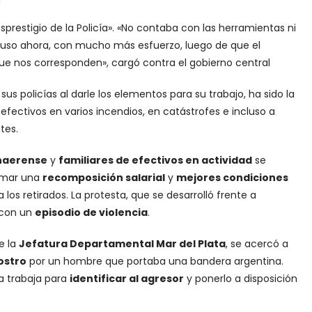
restigio de la Policía». «No contaba con las herramientas ni
cluso ahora, con mucho más esfuerzo, luego de que el
ue nos corresponden», cargó contra el gobierno central
sus policías al darle los elementos para su trabajo, ha sido la
fectivos en varios incendios, en catástrofes e incluso a
tes.
onaerense
y
familiares de efectivos en actividad
se
amar una
recomposición salarial
y
mejores condiciones
 los retirados. La protesta, que se desarrolló frente a
 con un
episodio de violencia
.
de la
Jefatura Departamental Mar del Plata
, se acercó a
ostro
por un hombre que portaba una bandera argentina.
ía trabaja para
identificar al agresor
y ponerlo a disposición