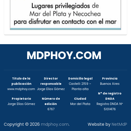
MDPHOY.COM
Titulo de la
Director
Domicilio legal
Provincia
publicación
responsable
Castelli 2159 –
Buenos Aires
www.mdphoy.com
Jorge Elías Gómez
Planta alta
N° de registro
Propietario
Número de
Ciudad
DNDA
Jorge Elías Gómez
edición
Mar del Plata
Registro DNDA Nº
6767
51014176
Copyright © 2026
mdphoy.com
.
Website by
NetMdP