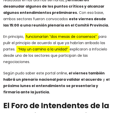
realizadas en las últimas semanas, p
ermitieron
desanudar algunos de los puntos críticos y alcanzar
algunos entendimientos preliminares.
Con esa base,
ambos sectores fueron convocados
este viernes desde
las 15:00 a una reunión plenaria en el Comité Provincia.
En principio,
funcionarían “dos mesas de consensos”
para
pulir el principio de acuerdo al que ya habrían arribado las
partes.
“Hay un camino a la unidad”
explicaron a Infocielo
desde uno de los sectores que participan de las
negociaciones.
Según pudo saber este portal online,
el viernes también
habrá un plenario nacional para validar el acuerdo
y
el
próximo lunes el entendimiento se presentaría y
firmaría ante la justicia.
El Foro de Intendentes de la