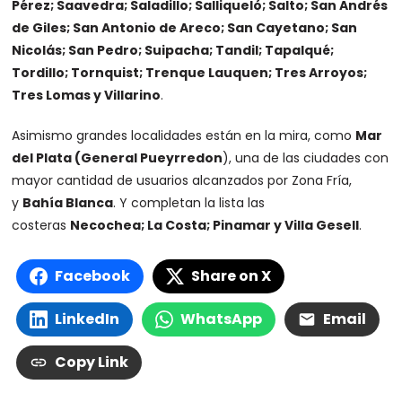
Pérez; Saavedra; Saladillo; Salliqueló; Salto; San Andrés
de Giles; San Antonio de Areco; San Cayetano; San
Nicolás; San Pedro; Suipacha; Tandil; Tapalqué;
Tordillo; Tornquist; Trenque Lauquen; Tres Arroyos;
Tres Lomas y Villarino
.
Asimismo grandes localidades están en la mira, como
Mar
del Plata (General Pueyrredon
), una de las ciudades con
mayor cantidad de usuarios alcanzados por Zona Fría,
y
Bahía Blanca
. Y completan la lista las
costeras
Necochea; La Costa; Pinamar y Villa Gesell
.
Facebook
Share on X
LinkedIn
WhatsApp
Email
Copy Link