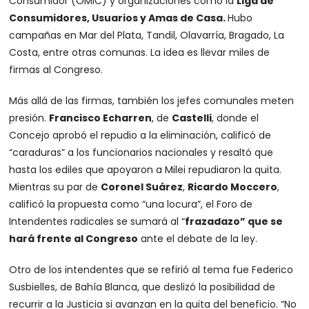
Consumidor (OMIC) y organizaciones como la
Liga de
Consumidores, Usuarios y Amas de Casa.
Hubo
campañas en Mar del Plata, Tandil, Olavarría, Bragado, La
Costa, entre otras comunas. La idea es llevar miles de
firmas al Congreso.
Más allá de las firmas, también los jefes comunales meten
presión.
Francisco Echarren
, de
Castelli
, donde el
Concejo aprobó el repudio a la eliminación, calificó de
“caraduras” a los funcionarios nacionales y resaltó que
hasta los ediles que apoyaron a Milei repudiaron la quita.
Mientras su par de
Coronel Suárez
,
Ricardo Moccero
,
calificó la propuesta como “una locura”, el Foro de
Intendentes radicales se sumará al “
frazadazo” que se
hará frente al Congreso
ante el debate de la ley.
Otro de los intendentes que se refirió al tema fue Federico
Susbielles, de Bahía Blanca, que deslizó la posibilidad de
recurrir a la Justicia si avanzan en la quita del beneficio. “No