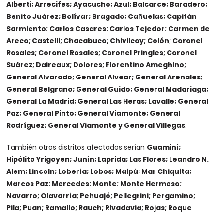
Alberti; Arrecifes; Ayacucho; Azul; Balcarce; Baradero;
Benito Juárez; Bolívar; Bragado; Cañuelas; Capitán
Sarmiento; Carlos Casares; Carlos Tejedor; Carmen de
Areco; Castelli; Chacabuco; Chivilcoy; Colón; Coronel
Rosales; Coronel Rosales; Coronel Pringles; Coronel
Suárez; Daireaux; Dolores; Florentino Ameghino;
General Alvarado; General Alvear; General Arenales;
General Belgrano; General Guido; General Madariaga;
General La Madrid; General Las Heras; Lavalle; General
Paz; General Pinto; General Viamonte; General
Rodríguez; General Viamonte y General Villegas
.
También otros distritos afectados serían
Guaminí;
Hipólito Yrigoyen; Junín; Laprida; Las Flores; Leandro N.
Alem; Lincoln; Lobería; Lobos; Maipú; Mar Chiquita;
Marcos Paz; Mercedes; Monte; Monte Hermoso;
Navarro; Olavarría; Pehuajó; Pellegrini; Pergamino;
Pila; Puan; Ramallo; Rauch; Rivadavia; Rojas; Roque