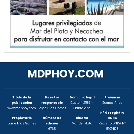
MDPHOY.COM
Titulo de la
Director
Domicilio legal
Provincia
publicación
responsable
Castelli 2159 –
Buenos Aires
www.mdphoy.com
Jorge Elías Gómez
Planta alta
N° de registro
Propietario
Número de
Ciudad
DNDA
Jorge Elías Gómez
edición
Mar del Plata
Registro DNDA Nº
6765
51014176