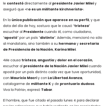
le
contestó
directamente al
presidente Javier Milei
y
aseguró que «n
o es un militante kirchnerista
«.
En la
única publicación que aparece en su perfil
, y que
data del día de hoy, sostuvo que le causó “
tristeza
”
escuchar al
Presidente
cuando él, como ciudadano,
“
apostó
” por un país “
distinto
”. Además, mencionó no sólo
al mandatario, sino también a su
hermana
y
secretaria
de Presidencia de la Nación
,
Karina Milei
.
«Me causa
tristeza
,
angustia
y
dolor en el corazón
,
escuchar al
presidente de la Nación Javier Milei
cuando
aposté por un país distinto cada vez que tuve oportunidad,
con
Mauricio Macri
y con
La Libertad Avanza
,
catalogarme de
militante K
y de
prontuario dudoso
.
Viva la Patria», expresó
Tabar
.
El hombre, que fue citado el pasado lunes 4 para declarar