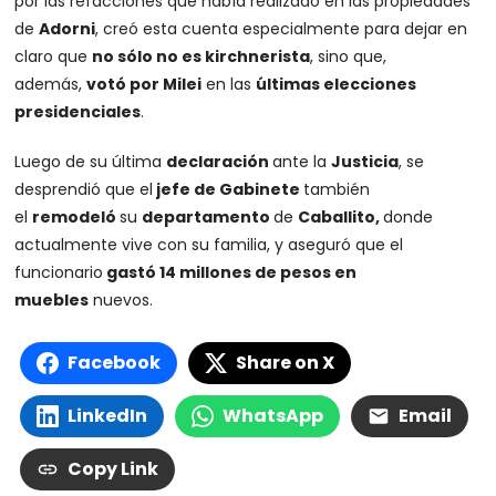
por las refacciones que había realizado en las propiedades
de
Adorni
, creó esta cuenta especialmente para dejar en
claro que
no sólo no es kirchnerista
, sino que,
además,
votó por Milei
en las
últimas elecciones
presidenciales
.
Luego de su última
declaración
ante la
Justicia
, se
desprendió que el
jefe de Gabinete
también
el
remodeló
su
departamento
de
Caballito,
donde
actualmente vive con su familia, y aseguró que el
funcionario
gastó 14 millones de pesos en
muebles
nuevos.
Facebook
Share on X
LinkedIn
WhatsApp
Email
Copy Link