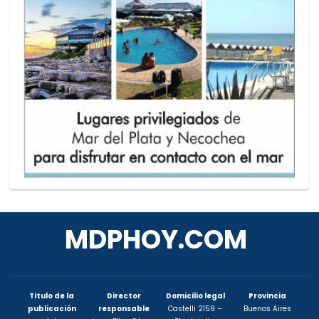
MDPHOY.COM
Titulo de la
Director
Domicilio legal
Provincia
publicación
responsable
Castelli 2159 –
Buenos Aires