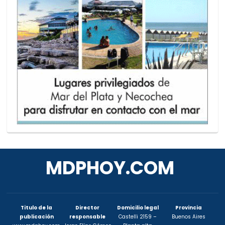
MDPHOY.COM
Titulo de la
Director
Domicilio legal
Provincia
publicación
responsable
Castelli 2159 –
Buenos Aires