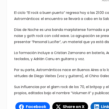
Astr
El ciclo “El rock a buen puerto” regresa hoy a las 21:00
Astrománticos: el encuentro se llevará a cabo en la Sala
Días de Noche es una banda marplatense formada a pri
noise y goth rock con cold wave. La agrupación se pre
presentar “Personal Lucifer”, un material que ya está dis
La formación incluye a Cristian Zamorano en batería, Ar
teclados, y Adrián Canu en guitarra y voz.
Por su parte, Astrománticos nace en Buenos Aires a lo 
virtudes de Diego Vieites (voz y guitarra), el Chino Gale
Sus influencias por el glam rock de los 70, el britpop 
propios, editados bajo el nombre “Volumen II” y publicad
Facebook
Share on X
Lin