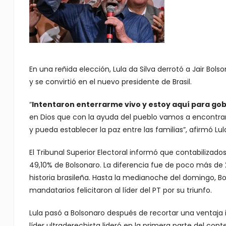
En una reñida elección, Lula da Silva derrotó a Jair Bol
y se convirtió en el nuevo presidente de Brasil.
“
Intentaron enterrarme vivo y estoy aquí para go
en Dios que con la ayuda del pueblo vamos a encontrar
y pueda establecer la paz entre las familias”, afirmó Lu
El Tribunal Superior Electoral informó que contabilizados
49,10% de Bolsonaro. La diferencia fue de poco más de 2
historia brasileña. Hasta la medianoche del domingo, B
mandatarios felicitaron al líder del PT por su triunfo.
Lula pasó a Bolsonaro después de recortar una ventaja in
líder ultraderechista lideró en la primera parte del con