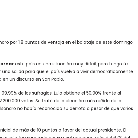
sonaro por 1,8 puntos de ventaja en el balotaje de este domingo
bernar
este país en una situación muy difícil, pero tengo fe
 una salida para que el país vuelva a vivir democráticamente
la en un discurso en San Pablo.
 99,99% de los sufragios, Lula obtiene el 50,90% frente al
.200.000 votos. Se trató de la elección más reñida de la
olsonaro no había reconocido su derrota a pesar de que varios
icial de más de 10 puntos a favor del actual presidente. El
teo y solo fue superado por su rival con poco más del 67% del