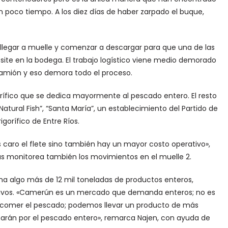
n poco tiempo. A los diez días de haber zarpado el buque,
legar a muelle y comenzar a descargar para que una de las
posite en la bodega. El trabajo logístico viene medio demorado
camión y eso demora todo el proceso.
gorífico que se dedica mayormente al pescado entero. El resto
tural Fish”, “Santa María”, un establecimiento del Partido de
gorífico de Entre Ríos.
aro el flete sino también hay un mayor costo operativo»,
ras monitorea también los movimientos en el muelle 2.
na algo más de 12 mil toneladas de productos enteros,
ectivos. «Camerún es un mercado que demanda enteros; no es
e comer el pescado; podemos llevar un producto de más
linarán por el pescado entero», remarca Najen, con ayuda de