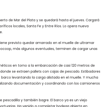
puerto de Mar del Plata y se quedará hasta el jueves. Cargará
oríficos locales, Santa Fe y Entre Ríos. Lo opera nueva
e.
e tiene previsto quedar amarrado en el muelle de ultramar
ipocoop, más algunos eventuales, terminen de cargar unas
néticos en torno a la embarcación de casi 120 metros de
donde se extraen pallets con cajas de pescado. Estibadores
 barco levantando la carga alistada en el muelle. Y mucha
calizando documentación y coordinando con los camioneros
e pescadilla y también bagre. El barco ya es un viejo
 portuarias. Ha venido a completar bodega abierta en