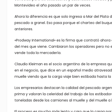
Montevideo el año pasado un par de veces.
Ahora la diferencia es que solo ingresa a Mar del Plata
pescado a granel. Eso pasa porque el charteo del buqu
anteriores.
«Prodway International» es la firma que contrató ahora el 
del mes que viene. Cambiaron los operadores pero no e
vende toda la mercadería.
Claudio Kleiman es el socio argentino de la empresa qu
en el negocio, que dice en un español medio atravesad
muelle viendo que la carga viaje bien estibada hasta l
Los empresarios destacan la calidad del pescado argent
prima y valoran la celeridad del trabajo de los estibad
toneladas desde los camiones al muelle y del muelle a l
El proceso es mucho más lento y caro que la carga po