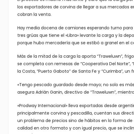
los exportadores de corvina de llegar a sus mercados e
cobran la venta.
Hay media docena de camiones esperando turno para l
tres grúas que tiene el «Libra» levante la carga y la de
porque hubo mercadería que se estibó a granel en el 
Más de la mitad de la carga la aporta “Traweluwn”, fri
se completa con remesas de “Cooperativa Del Norte”, “Na
la Costa, “Puerto Gaboto” de Santa Fe y “Curimba”, un fri
«Tengo pescado guardado desde mayo; no solo es más c
asegura Adrián Ganin, directivo de “Traweluwn”, mient
«Prodway Internacional» lleva exportadas desde argenti
principalmente corvina y pescadilla, cuentan sus dir
un problema de precios sino de hábitos en la forma d
calidad en otro formato y con igual precio, que se inc