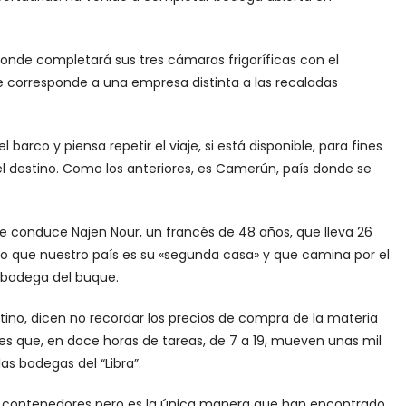
 donde completará sus tres cámaras frigoríficas con el
e corresponde a una empresa distinta a las recaladas
barco y piensa repetir el viaje, si está disponible, para fines
l destino. Como los anteriores, es Camerún, país donde se
e conduce Najen Nour, un francés de 48 años, que lleva 26
o que nuestro país es su «segunda casa» y que camina por el
a bodega del buque.
ino, dicen no recordar los precios de compra de la materia
ores que, en doce horas de tareas, de 7 a 19, mueven unas mil
as bodegas del “Libra”.
r contenedores pero es la única manera que han encontrado