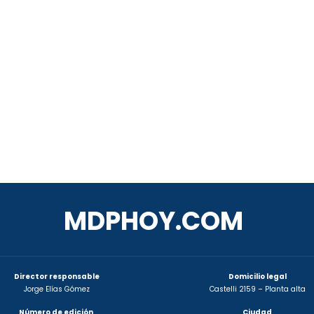
MDPHOY.COM
Director responsable
Domicilio legal
Jorge Elías Gómez
Castelli 2159 – Planta alta
Número de edición
Ciudad