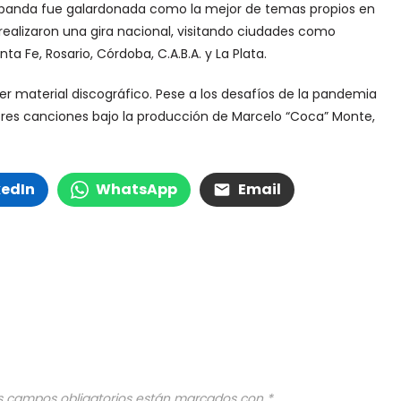
a banda fue galardonada como la mejor de temas propios en
realizaron una gira nacional, visitando ciudades como
ta Fe, Rosario, Córdoba, C.A.B.A. y La Plata.
r material discográfico. Pese a los desafíos de la pandemia
tres canciones bajo la producción de Marcelo “Coca” Monte,
kedIn
WhatsApp
Email
s campos obligatorios están marcados con
*