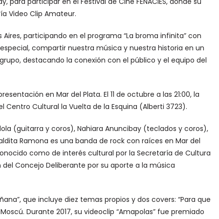
ay, para participar en el Festival de Cine FENACIES, donde su
ría Video Clip Amateur.
Aires, participando en el programa “La broma infinita” con
pecial, compartir nuestra música y nuestra historia en un
 grupo, destacando la conexión con el público y el equipo del
ntación en Mar del Plata. El 11 de octubre a las 21:00, la
Centro Cultural la Vuelta de la Esquina (Alberti 3723).
a (guitarra y coros), Nahiara Anuncibay (teclados y coros),
aldita Ramona es una banda de rock con raíces en Mar del
onocido como de interés cultural por la Secretaría de Cultura
 del Concejo Deliberante por su aporte a la música
ñana”, que incluye diez temas propios y dos covers: “Para que
 Moscú. Durante 2017, su videoclip “Amapolas” fue premiado