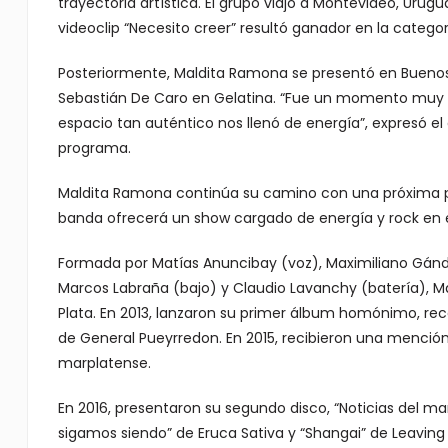
trayectoria artística. El grupo viajó a Montevideo, Urugu
videoclip “Necesito creer” resultó ganador en la catego
Posteriormente, Maldita Ramona se presentó en Buenos 
Sebastián De Caro en Gelatina. “Fue un momento muy es
espacio tan auténtico nos llenó de energía”, expresó el
programa.
Maldita Ramona continúa su camino con una próxima prese
banda ofrecerá un show cargado de energía y rock en el 
Formada por Matías Anuncibay (voz), Maximiliano Gándol
Marcos Labraña (bajo) y Claudio Lavanchy (batería), M
Plata. En 2013, lanzaron su primer álbum homónimo, rec
de General Pueyrredon. En 2015, recibieron una mención
marplatense.
En 2016, presentaron su segundo disco, “Noticias del ma
sigamos siendo” de Eruca Sativa y “Shangai” de Leaving