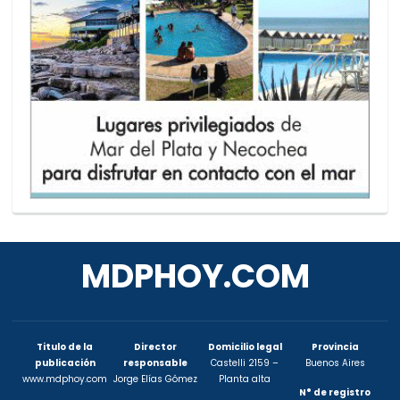
MDPHOY.COM
Titulo de la
Director
Domicilio legal
Provincia
publicación
responsable
Castelli 2159 –
Buenos Aires
www.mdphoy.com
Jorge Elías Gómez
Planta alta
N° de registro