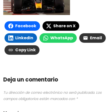
Facebook
Share on X
LinkedIn
WhatsApp
Email
Copy Link
Deja un comentario
Tu dirección de correo electrónico no será publicada.
Los
campos obligatorios están marcados con
*