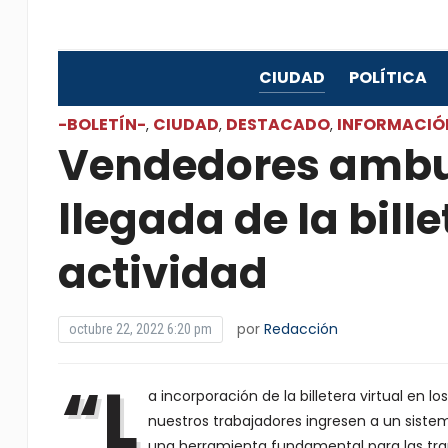
CIUDAD
POLÍTICA
-BOLETÍN-
CIUDAD
DESTACADO
INFORMACIÓ
,
,
,
Vendedores ambul
llegada de la bille
actividad
por
Redacción
octubre 22, 2022 6:20 pm
“L
a incorporación de la billetera virtual en
nuestros trabajadores ingresen a un sist
una herramienta fundamental para las tran