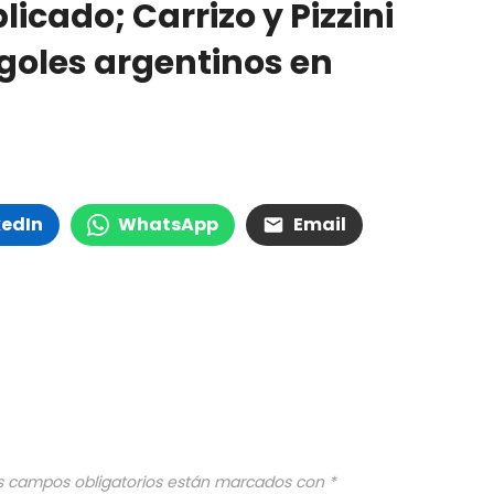
icado; Carrizo y Pizzini
 goles argentinos en
kedIn
WhatsApp
Email
s campos obligatorios están marcados con
*