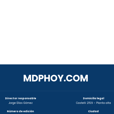
MDPHOY.COM
Director responsable
Domicilio legal
Jorge Elías Gómez
Castelli 2159 – Planta alta
Número de edición
Ciudad