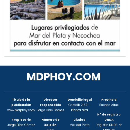
MDPHOY.COM
Titulo de la
Director
Domicilio legal
Provincia
publicación
responsable
Castelli 2159 –
Buenos Aires
www.mdphoy.com
Jorge Elías Gómez
Planta alta
N° de registro
Propietario
Número de
Ciudad
DNDA
Jorge Elías Gómez
edición
Mar del Plata
Registro DNDA Nº