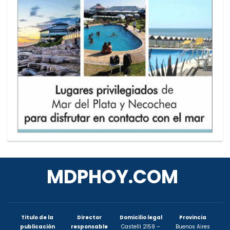
MDPHOY.COM
Titulo de la
Director
Domicilio legal
Provincia
publicación
responsable
Castelli 2159 –
Buenos Aires