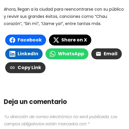
Ahora, llegan a la ciudad para reencontrarse con su público
y revivir sus grandes éxitos, canciones como “Chau
corazón”, “Sin mí”, “Llame ya!”, entre tantas más.
Facebook
Share on X
LinkedIn
WhatsApp
Email
Copy Link
Deja un comentario
Tu dirección de correo electrónico no será publicada.
Los
campos obligatorios están marcados con
*