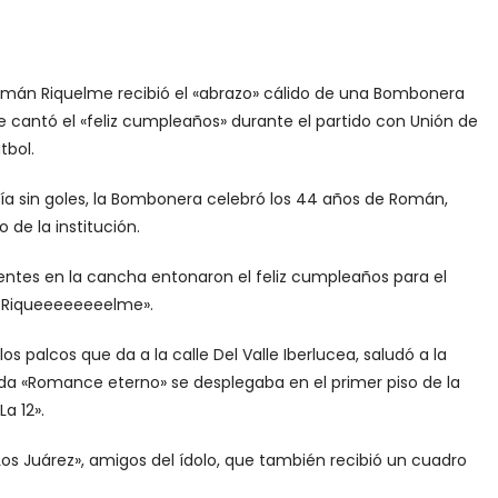
Román Riquelme recibió el «abrazo» cálido de una Bombonera
 le cantó el «feliz cumpleaños» durante el partido con Unión de
tbol.
vía sin goles, la Bombonera celebró los 44 años de Román,
de la institución.
ntes en la cancha entonaron el feliz cumpleaños para el
, Riqueeeeeeeelme».
os palcos que da a la calle Del Valle Iberlucea, saludó a la
nda «Romance eterno» se desplegaba en el primer piso de la
a 12».
«Los Juárez», amigos del ídolo, que también recibió un cuadro