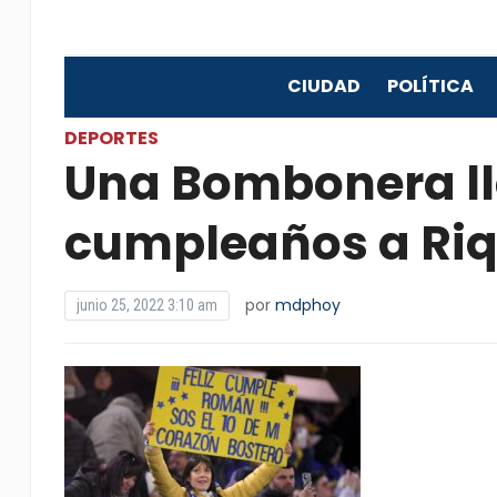
CIUDAD
POLÍTICA
DEPORTES
Una Bombonera llen
cumpleaños a Ri
por
mdphoy
junio 25, 2022 3:10 am