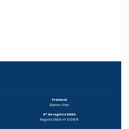
Provincia
Buenos Aires
N° de registro DNDA
Registro DNDA Nº 51014176