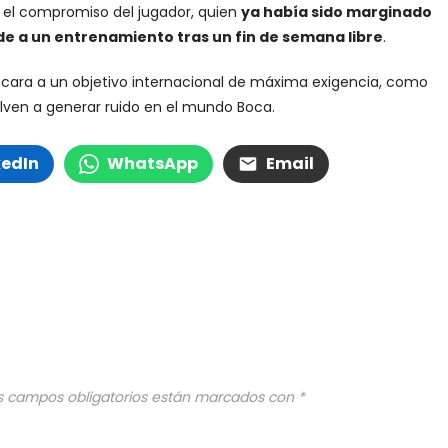
e el compromiso del jugador, quien
ya había sido marginado
rde a un entrenamiento tras un fin de semana libre
.
e cara a un objetivo internacional de máxima exigencia, como
uelven a generar ruido en el mundo Boca.
kedIn
WhatsApp
Email
s campos obligatorios están marcados con
*