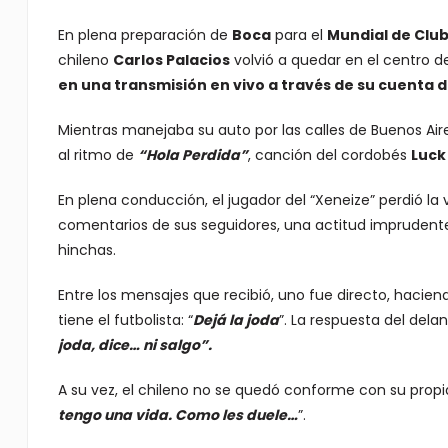
En plena preparación de
Boca
para el
Mundial de Clu
chileno
Carlos Palacios
volvió a quedar en el centro d
en una transmisión en vivo a través de su cuenta 
Mientras manejaba su auto por las calles de Buenos Aires
al ritmo de
“Hola Perdida”
, canción del cordobés
Luck
En plena conducción, el jugador del “Xeneize” perdió l
comentarios de sus seguidores, una actitud imprudent
hinchas.
Entre los mensajes que recibió, uno fue directo, hacien
tiene el futbolista: “
Dejá la joda
”. La respuesta del dela
joda, dice… ni salgo”.
A su vez, el chileno no se quedó conforme con su propia
tengo una vida. Como les duele…
”.