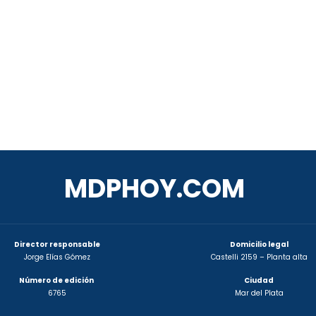
MDPHOY.COM
Director responsable
Domicilio legal
Jorge Elías Gómez
Castelli 2159 – Planta alta
Número de edición
Ciudad
6765
Mar del Plata