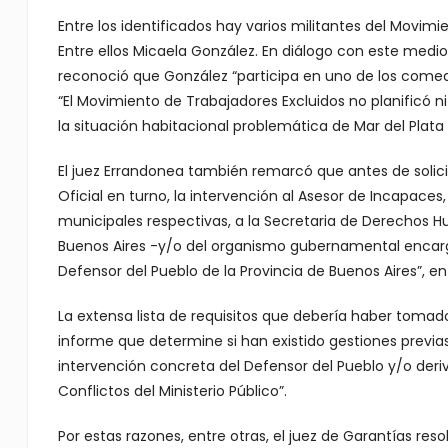
Entre los identificados hay varios militantes del Movim
Entre ellos Micaela González. En diálogo con este medio
reconoció que González “participa en uno de los comedo
“El Movimiento de Trabajadores Excluidos no planificó n
la situación habitacional problemática de Mar del Plata
El juez Errandonea también remarcó que antes de solicita
Oficial en turno, la intervención al Asesor de Incapaces
municipales respectivas, a la Secretaria de Derechos Hu
Buenos Aires -y/o del organismo gubernamental encarg
Defensor del Pueblo de la Provincia de Buenos Aires”, e
La extensa lista de requisitos que debería haber tomado e
informe que determine si han existido gestiones previa
intervención concreta del Defensor del Pueblo y/o deriv
Conflictos del Ministerio Público”.
Por estas razones, entre otras, el juez de Garantías res