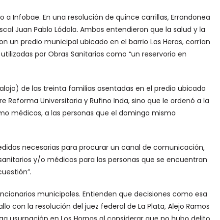
 a Infobae. En una resolución de quince carrillas, Errandonea
scal Juan Pablo Lódola. Ambos entendieron que la salud y la
n un predio municipal ubicado en el barrio Las Heras, corrían
 utilizadas por Obras Sanitarias como “un reservorio en
alojo) de las treinta familias asentadas en el predio ubicado
re Reforma Universitaria y Rufino Inda, sino que le ordenó a la
como médicos, a las personas que el domingo mismo
 medidas necesarias para procurar un canal de comunicación,
 sanitarios y/o médicos para las personas que se encuentran
cuestión”.
 funcionarios municipales. Entienden que decisiones como esa
allo con la resolución del juez federal de La Plata, Alejo Ramos
ega usurpación en Los Hornos al considerar que no hubo delito