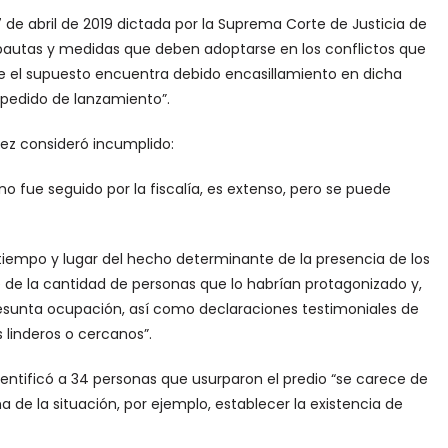
7 de abril de 2019 dictada por la Suprema Corte de Justicia de
e pautas y medidas que deben adoptarse en los conflictos que
e el supuesto encuentra debido encasillamiento en dicha
u pedido de lanzamiento”.
uez consideró incumplido:
o fue seguido por la fiscalía, es extenso, pero se puede
 tiempo y lugar del hecho determinante de la presencia de los
 de la cantidad de personas que lo habrían protagonizado y,
 presunta ocupación, así como declaraciones testimoniales de
 linderos o cercanos”.
 identificó a 34 personas que usurparon el predio “se carece de
e la situación, por ejemplo, establecer la existencia de