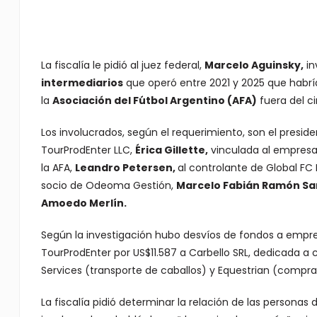
La fiscalía le pidió al juez federal,
Marcelo Aguinsky,
in
intermediarios
que operó entre 2021 y 2025 que habr
la
Asociación del Fútbol Argentino (AFA)
fuera del ci
Los involucrados, según el requerimiento, son el preside
TourProdEnter LLC,
Érica Gillette,
vinculada al empresa
la AFA,
Leandro Petersen,
al controlante de Global FC 
socio de Odeoma Gestión,
Marcelo Fabián Ramón Sa
Amoedo Merlín.
Según la investigación hubo desvíos de fondos a empresa
TourProdEnter por US$11.587 a Carbello SRL, dedicada a c
Services (transporte de caballos) y Equestrian (compra
La fiscalía pidió determinar la relación de las persona