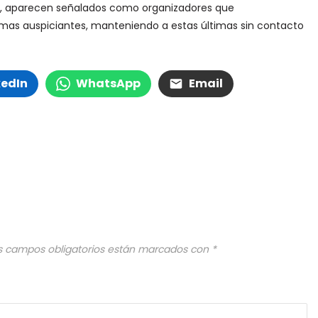
A–, aparecen señalados como organizadores que
irmas auspiciantes, manteniendo a estas últimas sin contacto
kedIn
WhatsApp
Email
s campos obligatorios están marcados con
*