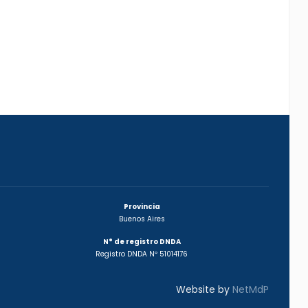
Provincia
Buenos Aires
N° de registro DNDA
Registro DNDA Nº 51014176
Website by
NetMdP