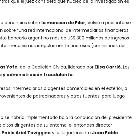
ras que el juez considera que núcleo de la investigación es
o denuncias sobre
la mansión de Pilar
,
volvió a presentarse
ón sobre “una red internacional de intermediarios financieros
cuito bancario argentino más de US$ 300 millones de ingresos
diante mecanismos irregularmente onerosos (comisiones del
as Yofe,
de la Coalición Cívica, liderada por
Elisa Carrió.
Los
o y administración fraudulenta.
esas intermediarias o agentes comerciales en el exterior, a
rovenientes de patrocinadores y otras fuentes, para luego
o se habría implementado bajo la conducción del presidente
 altos dirigentes de su entorno: el entonces director
o
Pablo Ariel Toviggino
y su lugarteniente
Juan Pablo