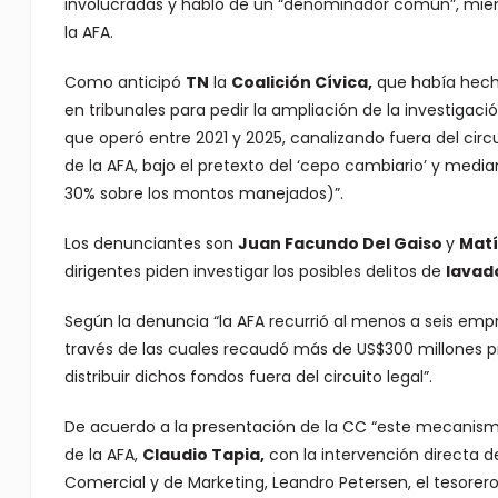
involucradas y habló de un “denominador común”, mient
la AFA.
Como anticipó
TN
la
Coalición Cívica
,
que había hech
en tribunales para pedir la ampliación de la investigaci
que operó entre 2021 y 2025, canalizando fuera del cir
de la AFA, bajo el pretexto del ‘cepo cambiario’ y me
30% sobre los montos manejados)”.
Los denunciantes son
Juan Facundo Del Gaiso
y
Matí
dirigentes piden investigar los posibles delitos de
lavad
Según la denuncia “la AFA recurrió al menos a seis empr
través de las cuales recaudó más de US$300 millones p
distribuir dichos fondos fuera del circuito legal”.
De acuerdo a la presentación de la CC “este mecanism
de la AFA,
Claudio Tapia,
con la intervención directa de
Comercial y de Marketing, Leandro Petersen, el tesorer