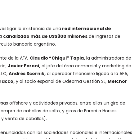
vestigar la existencia de una
red internacional de
ía
canalizado más de US$300 millones
de ingresos de
rcuito bancario argentino.
nte de la AFA,
Claudio “Chiqui” Tapia
,
la administradora de
rio,
Javier Faroni
,
al jefe del área comercial y marketing de
LLC,
Andrés Scornik,
al operador financiero ligado a la AFA,
racco,
y al socio español de Odeoma Gestión SL,
Melchor
s offshore y actividades privadas, entre ellos un giro de
ompra de caballos de salto, y giros de Faroni a Horses
 y venta de caballos).
s denunciadas con las sociedades nacionales e internacionales