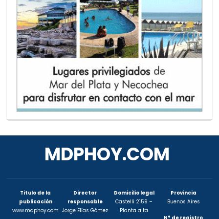
MDPHOY.COM
Titulo de la
Director
Domicilio legal
Provincia
publicación
responsable
Castelli 2159 –
Buenos Aires
www.mdphoy.com
Jorge Elías Gómez
Planta alta
N° de registro