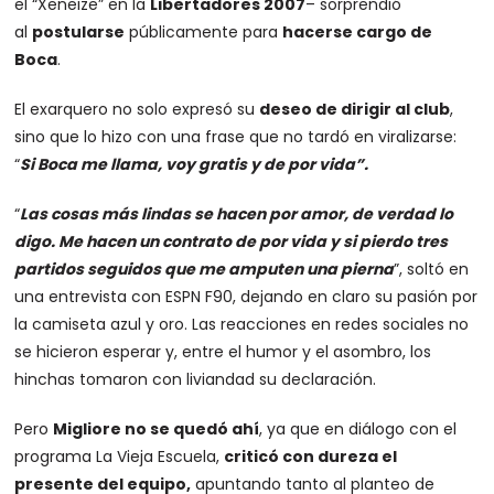
el “Xeneize” en la
Libertadores 2007
– sorprendió
al
postularse
públicamente para
hacerse cargo de
Boca
.
El exarquero no solo expresó su
deseo de dirigir al club
,
sino que lo hizo con una frase que no tardó en viralizarse:
“
Si Boca me llama, voy gratis y de por vida”.
“
Las cosas más lindas se hacen por amor, de verdad lo
digo. Me hacen un contrato de por vida y si pierdo tres
partidos seguidos que me amputen una pierna
”, soltó en
una entrevista con ESPN F90, dejando en claro su pasión por
la camiseta azul y oro. Las reacciones en redes sociales no
se hicieron esperar y, entre el humor y el asombro, los
hinchas tomaron con liviandad su declaración.
Pero
Migliore no se quedó ahí
, ya que en diálogo con el
programa La Vieja Escuela,
criticó con dureza el
presente del equipo,
apuntando tanto al planteo de