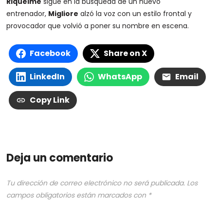
Riquelme
sigue en la búsqueda de un nuevo
entrenador,
Migliore
alzó la voz con un estilo frontal y
provocador que volvió a poner su nombre en escena.
Facebook
Share on X
LinkedIn
WhatsApp
Email
Copy Link
Deja un comentario
Tu dirección de correo electrónico no será publicada.
Los
campos obligatorios están marcados con
*