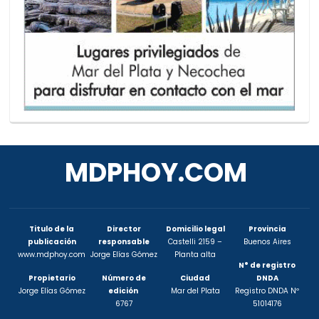
MDPHOY.COM
Titulo de la
Director
Domicilio legal
Provincia
publicación
responsable
Castelli 2159 –
Buenos Aires
www.mdphoy.com
Jorge Elías Gómez
Planta alta
N° de registro
Propietario
Número de
Ciudad
DNDA
Jorge Elías Gómez
edición
Mar del Plata
Registro DNDA Nº
6767
51014176