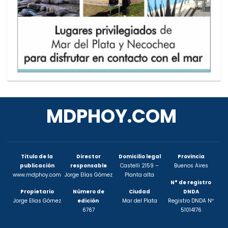
MDPHOY.COM
Titulo de la
Director
Domicilio legal
Provincia
publicación
responsable
Castelli 2159 –
Buenos Aires
www.mdphoy.com
Jorge Elías Gómez
Planta alta
N° de registro
Propietario
Número de
Ciudad
DNDA
Jorge Elías Gómez
edición
Mar del Plata
Registro DNDA Nº
6767
51014176