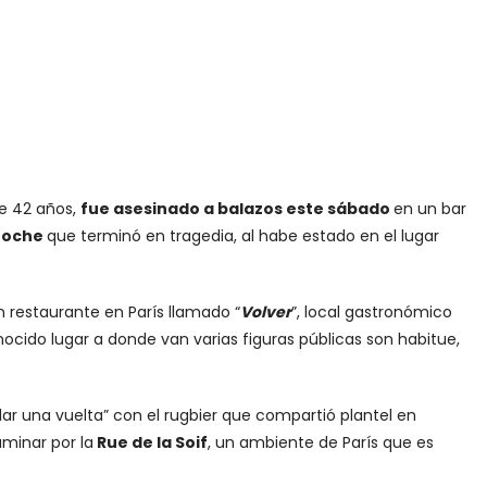
de 42 años,
fue asesinado a balazos este sábado
en un bar
 noche
que terminó en tragedia, al habe estado en el lugar
n restaurante en París llamado “
Volver
”, local gastronómico
nocido lugar a donde van varias figuras públicas son habitue,
 dar una vuelta” con el rugbier que compartió plantel en
aminar por la
Rue de la Soif
, un ambiente de París que es