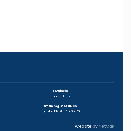
Provincia
Buenos Aires
N° de registro DNDA
Registro DNDA Nº 51014176
Website by
NetMdP