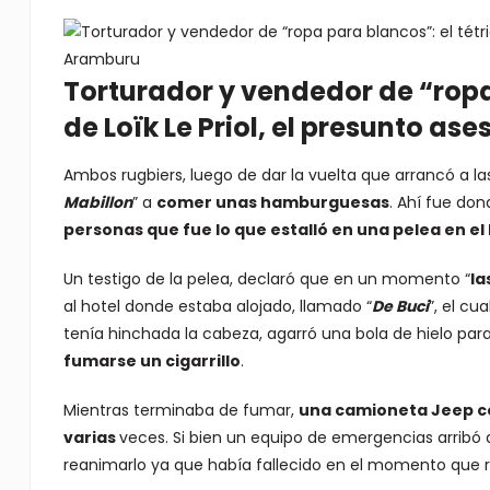
Torturador y vendedor de “ropa
de Loïk Le Priol, el presunto a
Ambos rugbiers, luego de dar la vuelta que arrancó a l
Mabillon
” a
comer unas hamburguesas
. Ahí fue do
personas que fue lo que estalló en una pelea en el
Un testigo de la pelea, declaró que en un momento “
la
al hotel donde estaba alojado, llamado “
De Buci
”, el c
tenía hinchada la cabeza, agarró una bola de hielo par
fumarse un cigarrillo
.
Mientras terminaba de fumar,
una camioneta Jeep co
varias
veces. Si bien un equipo de emergencias arribó 
reanimarlo ya que había fallecido en el momento que re