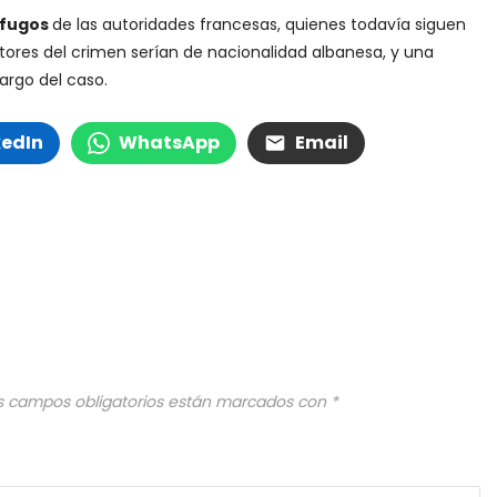
ófugos
de las autoridades francesas, quienes todavía siguen
tores del crimen serían de nacionalidad albanesa, y una
argo del caso.
kedIn
WhatsApp
Email
s campos obligatorios están marcados con
*