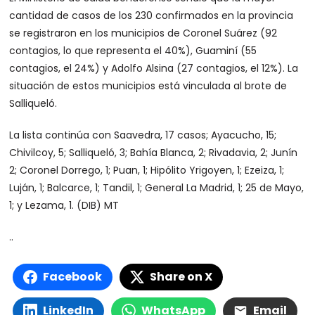
cantidad de casos de los 230 confirmados en la provincia
se registraron en los municipios de Coronel Suárez (92
contagios, lo que representa el 40%), Guaminí (55
contagios, el 24%) y Adolfo Alsina (27 contagios, el 12%). La
situación de estos municipios está vinculada al brote de
Salliqueló.
La lista continúa con Saavedra, 17 casos; Ayacucho, 15;
Chivilcoy, 5; Salliqueló, 3; Bahía Blanca, 2; Rivadavia, 2; Junín
2; Coronel Dorrego, 1; Puan, 1; Hipólito Yrigoyen, 1; Ezeiza, 1;
Luján, 1; Balcarce, 1; Tandil, 1; General La Madrid, 1; 25 de Mayo,
1; y Lezama, 1. (DIB) MT
..
Facebook
Share on X
LinkedIn
WhatsApp
Email