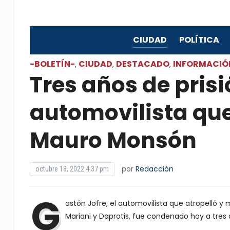
CIUDAD
POLÍTICA
-BOLETÍN-
CIUDAD
DESTACADO
INFORMACIÓ
,
,
,
Tres años de pris
automovilista que
Mauro Monsón
por
Redacción
octubre 18, 2022 4:37 pm
G
astón Jofre, el automovilista que atropelló 
Mariani y Daprotis, fue condenado hoy a tres a