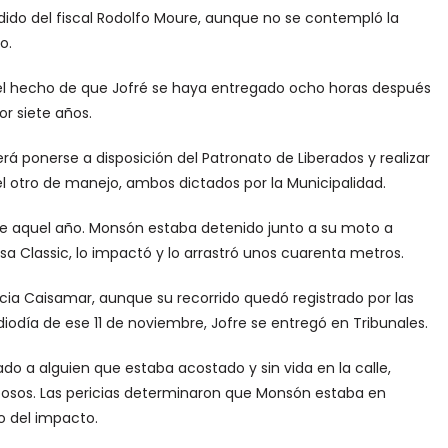
edido del fiscal Rodolfo Moure, aunque no se contempló la
o.
l hecho de que Jofré se haya entregado ocho horas después
or siete años.
rá ponerse a disposición del Patronato de Liberados y realizar
 el otro de manejo, ambos dictados por la Municipalidad.
de aquel año. Monsón estaba detenido junto a su moto a
a Classic, lo impactó y lo arrastró unos cuarenta metros.
cia Caisamar, aunque su recorrido quedó registrado por las
iodía de ese 11 de noviembre, Jofre se entregó en Tribunales.
do a alguien que estaba acostado y sin vida en la calle,
ulposos. Las pericias determinaron que Monsón estaba en
o del impacto.