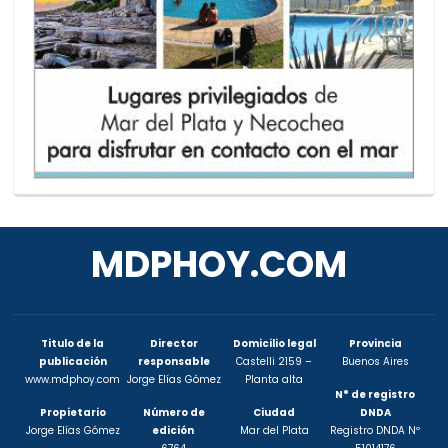
MDPHOY.COM
Titulo de la
Director
Domicilio legal
Provincia
publicación
responsable
Castelli 2159 –
Buenos Aires
www.mdphoy.com
Jorge Elías Gómez
Planta alta
N° de registro
Propietario
Número de
Ciudad
DNDA
Jorge Elías Gómez
edición
Mar del Plata
Registro DNDA Nº