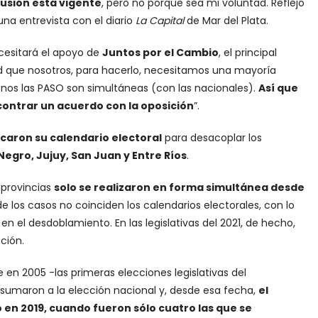
cusión está vigente
, pero no porque sea mi voluntad. Reflejo
una entrevista con el diario
La Capital
de Mar del Plata.
ecesitará el apoyo de
Juntos por el Cambio
, el principal
ad que nosotros, para hacerlo, necesitamos una mayoría
menos las PASO son simultáneas (con las nacionales).
Así que
ontrar un acuerdo con la oposición
”.
caron su calendario electoral
para desacoplar los
 Negro, Jujuy, San Juan y Entre Ríos
.
 provincias
solo se realizaron en forma simultánea desde
e los casos no coinciden los calendarios electorales, con lo
n el desdoblamiento. En las legislativas del 2021, de hecho,
ación.
en 2005 -las primeras elecciones legislativas del
 sumaron a la elección nacional y, desde esa fecha,
el
en 2019, cuando fueron sólo cuatro las que se