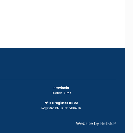
Provincia
Buenos Aires
N° de registro DNDA
Registro DNDA Nº 51014176
Website by
NetMdP