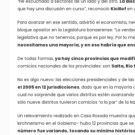
“He escuchado a sectores de un lado y del otro.
La dis
que hay una discusión en curso”, reconoció
Kicillof
en 
Para avanzar en ese sentido, advirtió el economista, n
bloque opositor en la Legislatura bonaerense: “La verd
legislativa que no tenemos, porque es por ley. Por lo 
necesitamos una mayoría, y en eso habría que enc
De todas formas,
ya hay cinco provincias que modifi
comicios nacionales de los provinciales: son
Salta, Río
No es algo nuevo: las elecciones presidenciales y de las
el 2005 en 12 jurisdicciones
, dado que en la mayoría d
cual no sorprende que varios distritos estén avanzando e
sólo nueve distritos tuvieron comicios “a la par” de la N
Un relevamiento realizado en Casa Rosada muestra que 
kirchnerismo en el Gobierno- hubo 12 provincias que se
número fue variando, tocando su mínimo histórico 