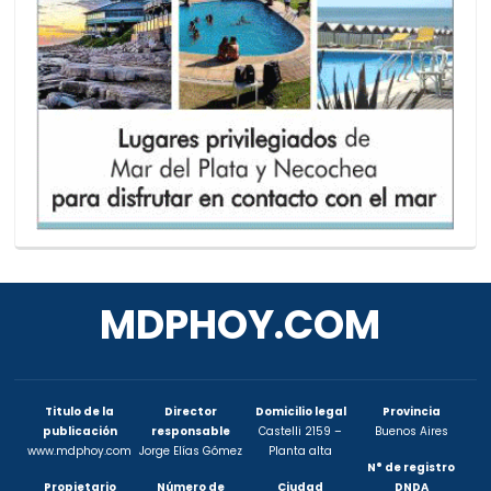
MDPHOY.COM
Titulo de la
Director
Domicilio legal
Provincia
publicación
responsable
Castelli 2159 –
Buenos Aires
www.mdphoy.com
Jorge Elías Gómez
Planta alta
N° de registro
Propietario
Número de
Ciudad
DNDA