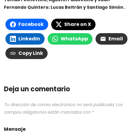
Fernando Quintero; Lucas Beltrán y Santiago Simón
…
Facebook
Share on X
LinkedIn
WhatsApp
Email
Copy Link
Deja un comentario
Tu dirección de correo electrónico no será publicada.
Los
campos obligatorios están marcados con
*
Mensaje