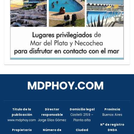
MDPHOY.COM
Titulo de la
Director
Domicilio legal
Provincia
publicación
responsable
Castelli 2159 –
Buenos Aires
www.mdphoy.com
Jorge Elías Gómez
Planta alta
N° de registro
Propietario
Número de
Ciudad
DNDA