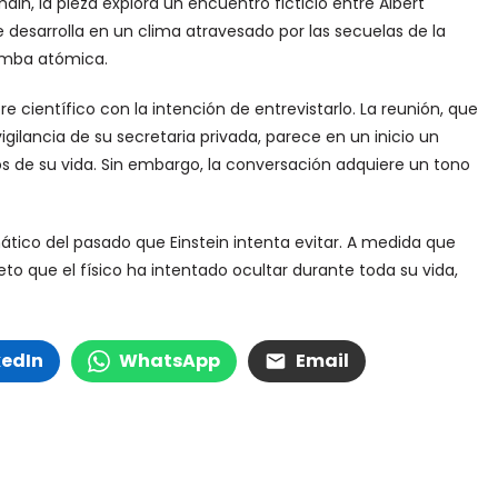
in, la pieza explora un encuentro ficticio entre Albert
e desarrolla en un clima atravesado por las secuelas de la
omba atómica.
 científico con la intención de entrevistarlo. La reunión, que
vigilancia de su secretaria privada, parece en un inicio un
 de su vida. Sin embargo, la conversación adquiere un tono
mático del pasado que Einstein intenta evitar. A medida que
to que el físico ha intentado ocultar durante toda su vida,
kedIn
WhatsApp
Email