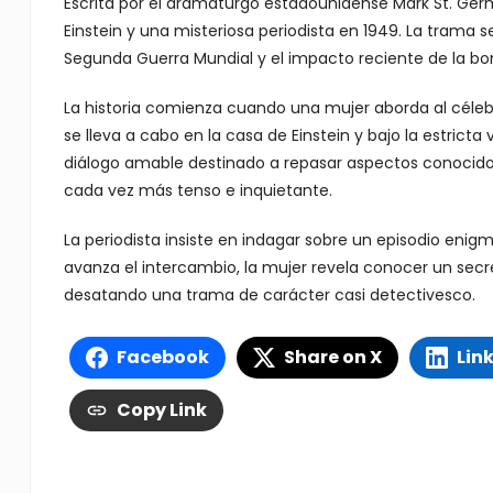
Escrita por el dramaturgo estadounidense Mark St. Germa
Einstein y una misteriosa periodista en 1949. La trama s
Segunda Guerra Mundial y el impacto reciente de la b
La historia comienza cuando una mujer aborda al célebre
se lleva a cabo en la casa de Einstein y bajo la estricta 
diálogo amable destinado a repasar aspectos conocidos
cada vez más tenso e inquietante.
La periodista insiste en indagar sobre un episodio enig
avanza el intercambio, la mujer revela conocer un secre
desatando una trama de carácter casi detectivesco.
Facebook
Share on X
Lin
Copy Link