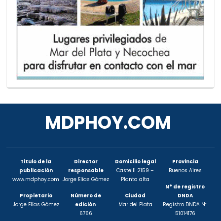
MDPHOY.COM
Titulo de la
Director
Domicilio legal
Provincia
publicación
responsable
Castelli 2159 –
Buenos Aires
www.mdphoy.com
Jorge Elías Gómez
Planta alta
N° de registro
Propietario
Número de
Ciudad
DNDA
Jorge Elías Gómez
edición
Mar del Plata
Registro DNDA Nº
6766
51014176