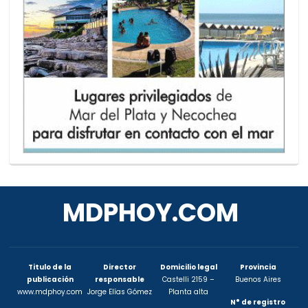
MDPHOY.COM
Titulo de la
Director
Domicilio legal
Provincia
publicación
responsable
Castelli 2159 –
Buenos Aires
www.mdphoy.com
Jorge Elías Gómez
Planta alta
N° de registro