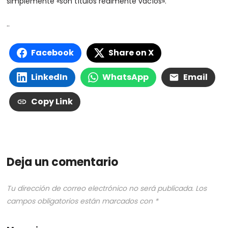
simplemente «son títulos realmente vacíos».
..
Facebook
Share on X
LinkedIn
WhatsApp
Email
Copy Link
Deja un comentario
Tu dirección de correo electrónico no será publicada.
Los
campos obligatorios están marcados con
*